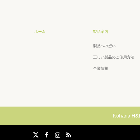
ホーム
製品案内
製品への想い
正しい製品のご使用方法
企業情報
Kohana 
agram
RSS