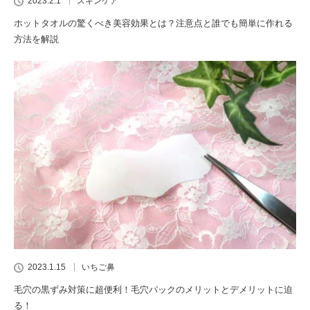
2023.2.1
スキンケア
ホットタオルの驚くべき美容効果とは？注意点と誰でも簡単に作れる
方法を解説
2023.1.15
いちご鼻
毛穴の黒ずみ対策に超便利！毛穴パックのメリットとデメリットに迫
る！