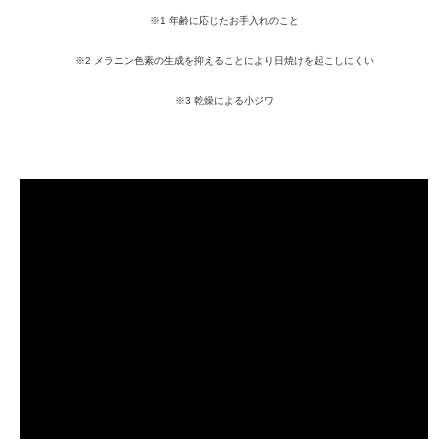
※1 年齢に応じたお手入れのこと
※2 メラニン色素の生成を抑えることにより日焼けを起こしにくい
※3 乾燥による小ジワ