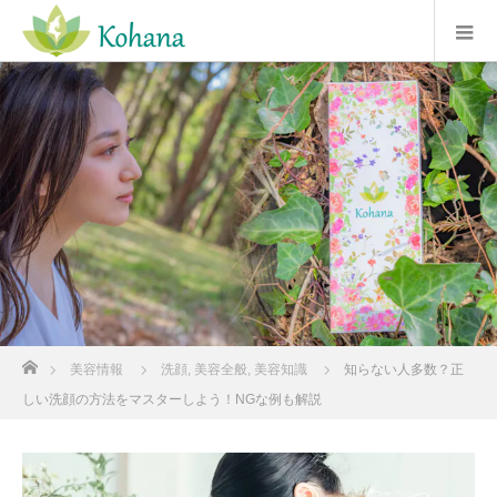
ホーム
美容情報
洗顔
,
美容全般
,
美容知識
知らない人多数？正
しい洗顔の方法をマスターしよう！NGな例も解説